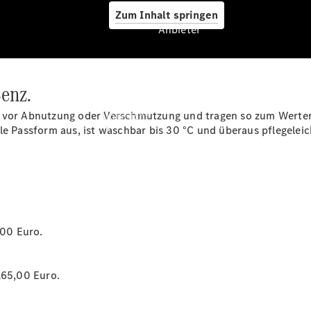
Zum Inhalt springen
Anbieter
enz.
Anbieter
e vor Abnutzung oder Verschmutzung und tragen so zum Werterh
Übersicht
le Passform aus, ist waschbar bis 30 °C und überaus pflegeleich
*
Startseite
,00 Euro.
Ansprechpartner
finden
Probefahrt
165,00 Euro.
vereinbaren
Beratung