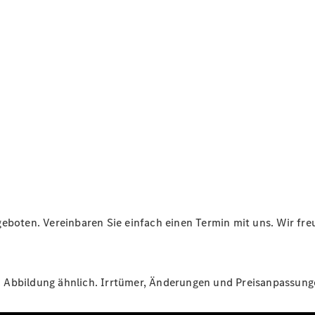
Übersicht
Gebrauchtwagensuche
Junge
Sterne
Digitale
Extras
Wartungsservice
-
Bedarfsgerechte
Wartung für
Ihren Mercedes-
Benz
Transporter.
eboten. Vereinbaren Sie einfach einen Termin mit uns. Wir freu
St. Abbildung ähnlich. Irrtümer, Änderungen und Preisanpassun