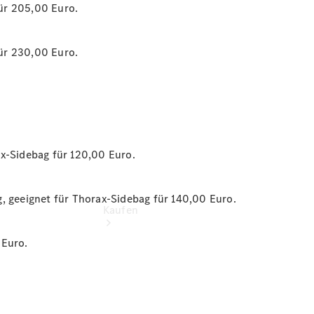
vereinbaren
ür 205,00 Euro.
Servicetermin
vereinbaren
Tel: +49
ür 230,00 Euro.
8261 7618 0
ax-Sidebag für 120,00 Euro.
, geeignet für Thorax-Sidebag für 140,00 Euro.
Kaufen
 Euro.