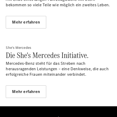
bekommen so viele Teile wie möglich ein zweites Leben.
Übersicht
Serviceangebote
Reifen &
Mehr erfahren
Kompletträder
Teile &
Zubehör
Pannen- &
She's Mercedes
Schadenhilfe
Die She's Mercedes Initiative.
Reparatur &
Werkstatt
Mercedes-Benz steht für das Streben nach
Rückrufe &
herausragenden Leistungen – eine Denkweise, die auch
Umrüstungen
erfolgreiche Frauen miteinander verbindet.
Warnung: Betrug
beim
Gebrauchtwagenkauf
Mehr erfahren
Service für
Reisemobile
Gebrauchtwagensuche
Digitale
Extras