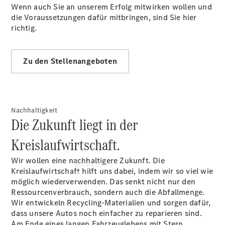
Junge
Wenn auch Sie an unserem Erfolg mitwirken wollen und
Sterne -
die Voraussetzungen dafür mitbringen, sind Sie hier
elektrisch
richtig.
Hauptuntersuchung:
Rundum entspannt
zur Plakette
Zu den Stellenangeboten
Nachhaltigkeit
Die Zukunft liegt in der
Kreislaufwirtschaft.
Wir wollen eine nachhaltigere Zukunft. Die
Services
Kreislaufwirtschaft hilft uns dabei, indem wir so viel wie
möglich wiederverwenden. Das senkt nicht nur den
Ressourcenverbrauch, sondern auch die Abfallmenge.
Wir entwickeln Recycling-Materialien und sorgen dafür,
dass unsere Autos noch einfacher zu reparieren sind.
Am Ende eines langen Fahrzeuglebens mit Stern