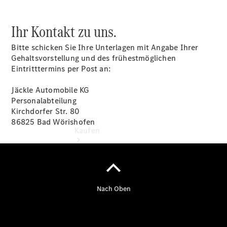
vereinbaren
Tel: +49
8261 7618 0
Ihr Kontakt zu uns.
Bitte schicken Sie Ihre Unterlagen mit Angabe Ihrer
Gehaltsvorstellung und des frühestmöglichen
Eintritttermins per Post an:
Jäckle Automobile KG
Personalabteilung
Kirchdorfer Str. 80
86825 Bad Wörishofen
Kaufen
Übersicht
Gebrauchtwagensuche