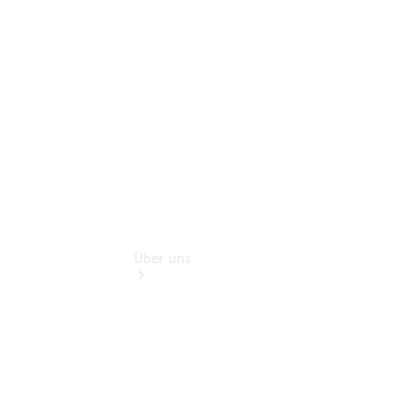
Sofort
verfügbar:
Unsere
Gebrauchten
Über uns
Übersicht