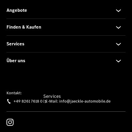
Junge
Sterne -
elektrisch
Hauptuntersuchung:
Rundum entspannt
zur Plakette
Services