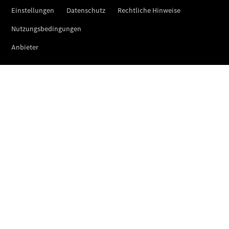
Übersicht
Serviceangebote
Reifen &
Kompletträder
Teile &
Zubehör
Pannen- &
Schadenhilfe
Reparatur &
Werkstatt
Rückrufe &
Umrüstungen
Warnung: Betrug
beim
Gebrauchtwagenkauf
Service für
Reisemobile
Gebrauchtwagensuche
Digitale
Extras