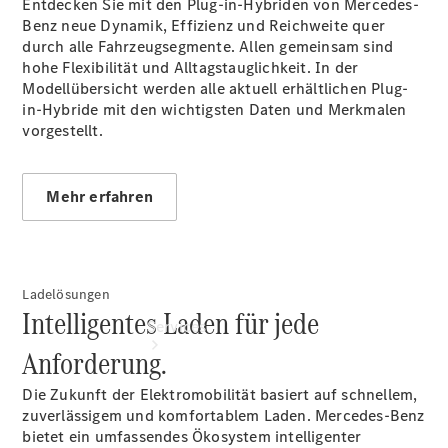
Entdecken Sie mit den Plug-in-Hybriden von Mercedes-
Junge
Benz neue Dynamik, Effizienz und Reichweite quer
Sterne -
durch alle Fahrzeugsegmente. Allen gemeinsam sind
elektrisch
hohe Flexibilität und Alltagstauglichkeit. In der
Hauptuntersuchung:
Modellübersicht werden alle aktuell erhältlichen Plug-
Rundum entspannt
in-Hybride mit den wichtigsten Daten und Merkmalen
zur Plakette
vorgestellt.
Mehr erfahren
Ladelösungen
Intelligentes Laden für jede
Services
Anforderung.
Die Zukunft der Elektromobilität basiert auf schnellem,
zuverlässigem und komfortablem Laden. Mercedes-Benz
bietet ein umfassendes Ökosystem intelligenter