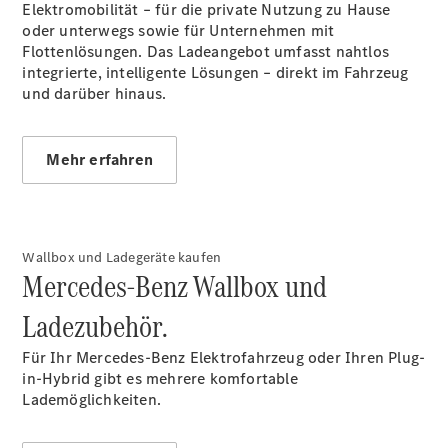
Elektromobilität – für die private Nutzung zu Hause
oder unterwegs sowie für Unternehmen mit
Übersicht
Flottenlösungen. Das Ladeangebot umfasst nahtlos
Serviceangebote
integrierte, intelligente Lösungen – direkt im Fahrzeug
Reifen &
und darüber hinaus.
Kompletträder
Teile &
Zubehör
Mehr erfahren
Pannen- &
Schadenhilfe
Reparatur &
Werkstatt
Rückrufe &
Wallbox und Ladegeräte kaufen
Umrüstungen
Mercedes-Benz Wallbox und
Warnung: Betrug
beim
Ladezubehör.
Gebrauchtwagenkauf
Service für
Für Ihr Mercedes-Benz Elektrofahrzeug oder Ihren Plug-
Reisemobile
in-Hybrid gibt es mehrere komfortable
Gebrauchtwagensuche
Lademöglichkeiten.
Digitale
Extras